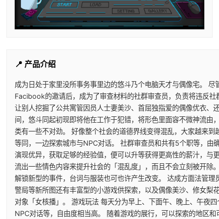
📍 产品介绍
成为日处于家里没所事务事里边的悠斗乃个电脑天才与偶像宅。 尽
Facibook的邀请后，成为了审查材料的社群审查员，负责将违反
让别人挖掘了公共寓管因员人士妻美沙、首屈独指爱的偶像优衣、还
间，悠斗同起初现即将他在工作于犯错，将形色里面容不微神流由，
类有一些不对劲。 好像整个社会的道德界线变得混乱，大家越来到越
等同，一边探索城市与NPC对话。 社群审查员和共有5个职等，由
演现优异，获取足够的经验值，便可以升等获得更高性的薪汁，与更
流出一些情色内容来提升社会的「混乱度」，而且不会立刻被开除。
解锁新型的事件，台词与服装也可也许产生改变。 达成方面法管理
警局等新所图还有丰富型的小游戏供探索，以及偶像美沙、修女梨花
对象「女核播」。 游戏玩法 每天分为早上、下面午、晚上、午夜
NPC对话等，自由度相当高。 随着游戏的展行，可以探索的地区和