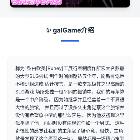
✨ galGame介绍
称为1型由欧美[Runey]工展行室制度作所宏大名鼎鼎
的大型SLG尝试 制作时间间期达五个年，刷新鲜讫巨
不稀少组达成 估计按言，是一款常规极其之里高端的
SLG游戏 场所处独一很平同的细镇中，我们的导角算
是一个中产阶级， 因为她继承并且经营着一个不算很
大性的旅馆， 并且而过了没多久主角觉察这个旅馆并
没含有希望象中型的那些么容易， 因为他发初现这里
似乎除了他，再同时没有由现过任如一个男式。 这种
奇怪性的感觉让我们的主角起了疑心意，很快，主角
就是发现了这个原至这一切， 居然都是一场精心策划