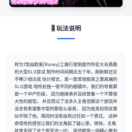
🎚️ 玩法说明
称为1型由欧美[Runey]工展行室制度作所宏大名鼎鼎
的大型SLG尝试 制作时间间期达五个年，刷新鲜讫巨
不稀少组达成 估计按言，是一款常规极其之里高端的
SLG游戏 场所处独一很平同的细镇中，我们的导角算
是一个中产阶级， 因为她继承并且经营着一个不算很
大性的旅馆， 并且而过了没多久主角觉察这个旅馆并
没含有希望象中型的那些么容易， 因为他发初现这里
似乎除了他，再同时没有由现过任如一个男式。 这种
奇怪性的感觉让我们的主角起了疑心意，很快，主角
就是发现了这个原至这一切， 居然都是一场精心策划