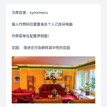
为弊目录：symxmenu
输入作弊码位置置身处个人己房间电脑
作弊菜单在配置界侧面！
花园： 增进讫可会耕样其中性的花园