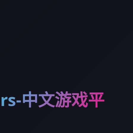
ers-中文游戏平