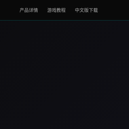
产品详情
游戏教程
中文版下载