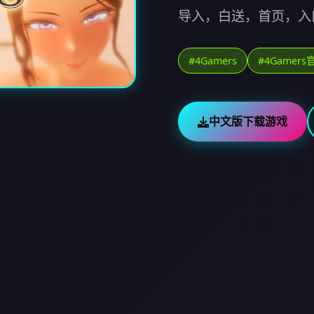
导入，白送，首页，入
#4Gamers
#4Gamers
中文版下载游戏