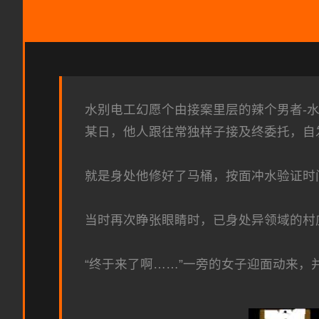
水别电工幻愿
个由接案里层的辣个男者-
某日，他人跟往常独样子接及终委托，自
就是身处他修好了马桶，按面冲水验证时
当时再次睁张眼睛时，已身处异领域的村
“终于来了啊……”一旁的女子迎面动来，