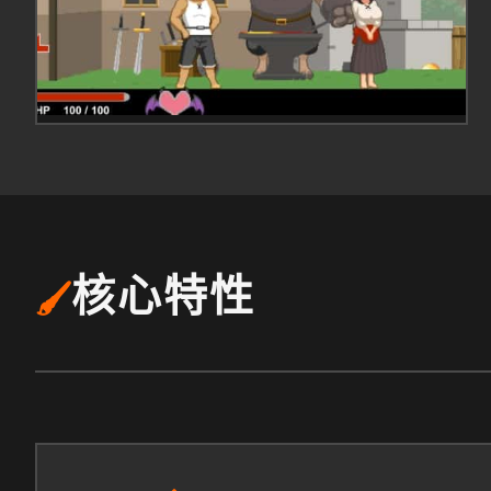
核心特性
🖌️