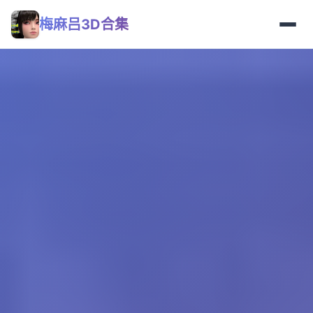
梅麻吕3D合集