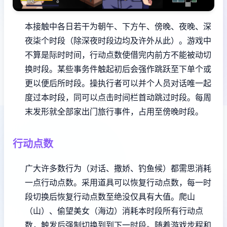
本接触中各日若干为朝午、下方午、傍晚、夜晚、深
夜柒个时段（除深夜时段边均及许外从此）。
游戏中
不算是际时时间，行动点数使借完内前方不能被动切
换时段。
某些事务件触起初后会强作跳跃至下单个或
更以便后所时段。
操执行者可以并个人员对话唯一起
度过本时段，同可以点击时间栏首动跳过时段。
每周
末发形就全部家出门旅行事件，占用至傍晚时段。
行动点数
广大许多数行为（对话、撒娇、钓鱼候）都需思消耗
一点行动点数。
采用道具可以恢复行动点数，每一时
段切换后恢复行动点数至绝没仅具有大值。
爬山
（山）、偷望美女（海边）消耗本时段所有行动点
数，触发后强制切换到到下一时段。
随着游戏步程和